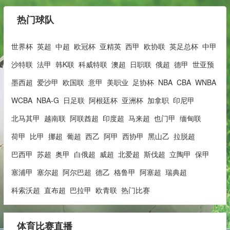
热门球队
世界杯
英超
中超
欧冠杯
亚精英
西甲
欧协联
英足总杯
中甲
沙特联
法甲
韩K联
科威特联
澳超
日职联
俄超
德甲
世亚预
墨西超
爱沙甲
欧国联
意甲
美职业
足协杯
NBA
CBA
WNBA
WCBA
NBA-G
日足联
阿根廷杯
亚洲杯
加拿职
印尼甲
北马其甲
越南联
阿联酋超
印度超
马来超
也门甲
缅甸联
荷甲
比甲
挪超
葡超
西乙
阿甲
西协甲
黑山乙
拉脱超
巴西甲
苏超
奥甲
白俄超
威超
北爱超
斯伐超
立陶甲
保甲
塞浦甲
塞尔超
阿尔巴超
德乙
格鲁甲
阿塞超
瑞典超
科索沃超
直布超
巴拉甲
欧青联
热门比赛
体育比赛直播