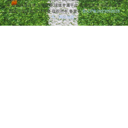
看,在线体育直播,五大联赛,球迷专属平台,高清视频,多端同步,体育
频道,中超英超,篮球赛事 版权所有 备案号:
贵ICP备2023052028
号
网站地图