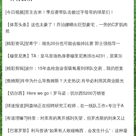
[今日视频]苦主吉米！季后赛带队击败过字母哥的球星们！
【体育头条】这也太豪了！乔治娜晒出巨型豪宅，一旁的C罗肌肉
抢
[精彩资讯]贺希宁：领先20分也可能会输掉比赛 郭士强指导一
【穆里尼奥】TA：皇马首场热身赛穆里尼奥排出4231，居莱尔
[精彩剪辑]波什：15年血栓急诊室吸氧看到球队交易，我仍想复
[詹姆斯]肖华为什么等詹姆斯？大史热议:肖华必利用其商业眼光
【切尔西】Here we go！罗马诺：切尔西5200万镑签
[球迷报道]阿森纳正在招聘研究工程师，在一线队工作+专注于A
[有道理嘛?]特里：对库库的离开感到失望，但罗杰斯的到来又让
【巴塞罗那】利马曾谈“如果有人敢碰梅西，会发生什么”：这种凝