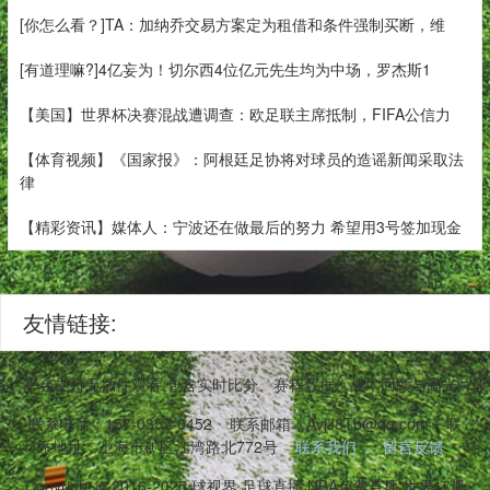
[你怎么看？]TA：加纳乔交易方案定为租借和条件强制买断，维
[有道理嘛?]4亿妄为！切尔西4位亿元先生均为中场，罗杰斯1
【美国】世界杯决赛混战遭调查：欧足联主席抵制，FIFA公信力
【体育视频】《国家报》：阿根廷足协将对球员的造谣新闻采取法
律
【精彩资讯】媒体人：宁波还在做最后的努力 希望用3号签加现金
友情链接:
务。平台支持无插件观看,包含实时比分、赛程数据、战术回顾与高光片段
联系电话：157-0357-0452
联系邮箱：AvjJ8Tb@qq.com
联
系地址：上海市矿区江湾路北772号
联系我们
留言反馈
Copyright © 2016-2025 球视界,足球直播,NBA免费直播,世界杯观