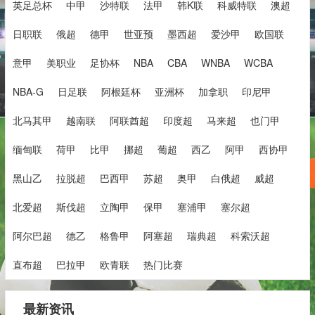
英足总杯
中甲
沙特联
法甲
韩K联
科威特联
澳超
日职联
俄超
德甲
世亚预
墨西超
爱沙甲
欧国联
意甲
美职业
足协杯
NBA
CBA
WNBA
WCBA
NBA-G
日足联
阿根廷杯
亚洲杯
加拿职
印尼甲
北马其甲
越南联
阿联酋超
印度超
马来超
也门甲
缅甸联
荷甲
比甲
挪超
葡超
西乙
阿甲
西协甲
黑山乙
拉脱超
巴西甲
苏超
奥甲
白俄超
威超
北爱超
斯伐超
立陶甲
保甲
塞浦甲
塞尔超
阿尔巴超
德乙
格鲁甲
阿塞超
瑞典超
科索沃超
直布超
巴拉甲
欧青联
热门比赛
最新资讯