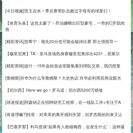
[今日视频]苦主吉米！季后赛带队击败过字母哥的球星们！
【体育头条】这也太豪了！乔治娜晒出巨型豪宅，一旁的C罗肌肉
抢
[精彩资讯]贺希宁：领先20分也可能会输掉比赛 郭士强指导一
【穆里尼奥】TA：皇马首场热身赛穆里尼奥排出4231，居莱尔
[精彩剪辑]波什：15年血栓急诊室吸氧看到球队交易，我仍想复
[詹姆斯]肖华为什么等詹姆斯？大史热议:肖华必利用其商业眼光
【切尔西】Here we go！罗马诺：切尔西5200万镑签
[球迷报道]阿森纳正在招聘研究工程师，在一线队工作+专注于A
[有道理嘛?]特里：对库库的离开感到失望，但罗杰斯的到来又让
【巴塞罗那】利马曾谈“如果有人敢碰梅西，会发生什么”：这种凝