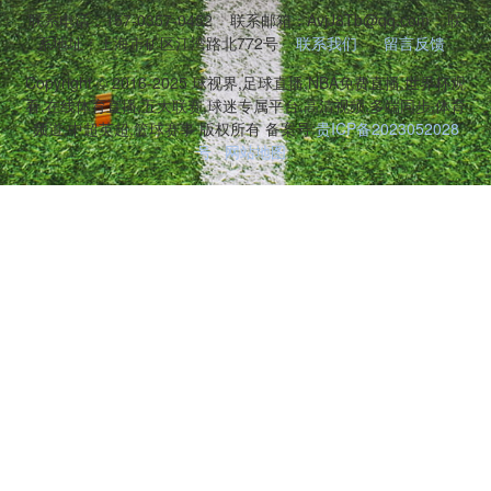
联系电话：157-0357-0452
联系邮箱：AvjJ8Tb@qq.com
联
系地址：上海市矿区江湾路北772号
联系我们
留言反馈
Copyright © 2016-2025 球视界,足球直播,NBA免费直播,世界杯观
看,在线体育直播,五大联赛,球迷专属平台,高清视频,多端同步,体育
频道,中超英超,篮球赛事 版权所有 备案号:
贵ICP备2023052028
号
网站地图