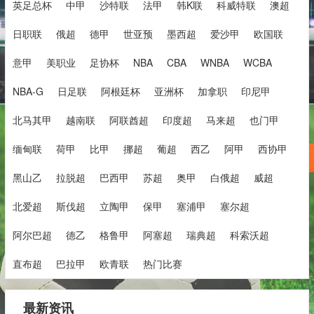
英足总杯
中甲
沙特联
法甲
韩K联
科威特联
澳超
日职联
俄超
德甲
世亚预
墨西超
爱沙甲
欧国联
意甲
美职业
足协杯
NBA
CBA
WNBA
WCBA
NBA-G
日足联
阿根廷杯
亚洲杯
加拿职
印尼甲
北马其甲
越南联
阿联酋超
印度超
马来超
也门甲
缅甸联
荷甲
比甲
挪超
葡超
西乙
阿甲
西协甲
黑山乙
拉脱超
巴西甲
苏超
奥甲
白俄超
威超
北爱超
斯伐超
立陶甲
保甲
塞浦甲
塞尔超
阿尔巴超
德乙
格鲁甲
阿塞超
瑞典超
科索沃超
直布超
巴拉甲
欧青联
热门比赛
最新资讯