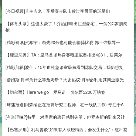
[今日视频]苦主吉米！季后赛带队击败过字母哥的球星们！
【体育头条】这也太豪了！乔治娜晒出巨型豪宅，一旁的C罗肌肉
抢
[精彩资讯]贺希宁：领先20分也可能会输掉比赛 郭士强指导一
【穆里尼奥】TA：皇马首场热身赛穆里尼奥排出4231，居莱尔
[精彩剪辑]波什：15年血栓急诊室吸氧看到球队交易，我仍想复
[詹姆斯]肖华为什么等詹姆斯？大史热议:肖华必利用其商业眼光
【切尔西】Here we go！罗马诺：切尔西5200万镑签
[球迷报道]阿森纳正在招聘研究工程师，在一线队工作+专注于A
[有道理嘛?]特里：对库库的离开感到失望，但罗杰斯的到来又让
【巴塞罗那】利马曾谈“如果有人敢碰梅西，会发生什么”：这种凝