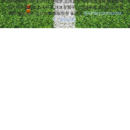
Copyright © 2016-2025 球视界,足球直播,NBA免费直播,世界杯观
看,在线体育直播,五大联赛,球迷专属平台,高清视频,多端同步,体育
频道,中超英超,篮球赛事 版权所有 备案号:
贵ICP备2023052028
号
网站地图