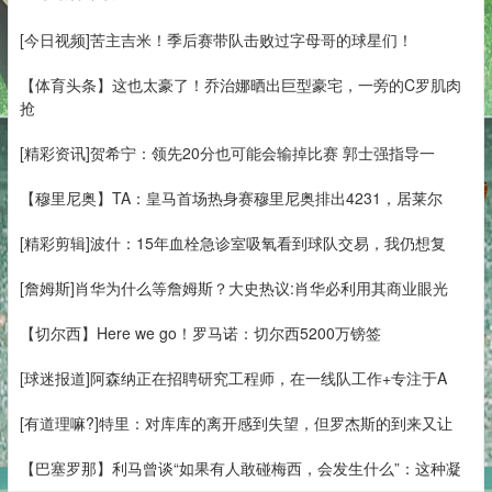
[今日视频]苦主吉米！季后赛带队击败过字母哥的球星们！
【体育头条】这也太豪了！乔治娜晒出巨型豪宅，一旁的C罗肌肉
抢
[精彩资讯]贺希宁：领先20分也可能会输掉比赛 郭士强指导一
【穆里尼奥】TA：皇马首场热身赛穆里尼奥排出4231，居莱尔
[精彩剪辑]波什：15年血栓急诊室吸氧看到球队交易，我仍想复
[詹姆斯]肖华为什么等詹姆斯？大史热议:肖华必利用其商业眼光
【切尔西】Here we go！罗马诺：切尔西5200万镑签
[球迷报道]阿森纳正在招聘研究工程师，在一线队工作+专注于A
[有道理嘛?]特里：对库库的离开感到失望，但罗杰斯的到来又让
【巴塞罗那】利马曾谈“如果有人敢碰梅西，会发生什么”：这种凝