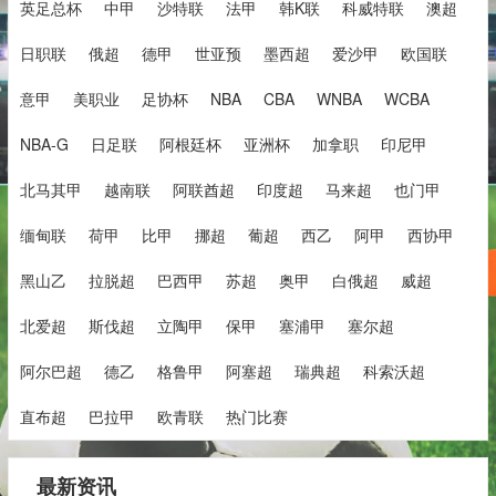
英足总杯
中甲
沙特联
法甲
韩K联
科威特联
澳超
日职联
俄超
德甲
世亚预
墨西超
爱沙甲
欧国联
意甲
美职业
足协杯
NBA
CBA
WNBA
WCBA
NBA-G
日足联
阿根廷杯
亚洲杯
加拿职
印尼甲
北马其甲
越南联
阿联酋超
印度超
马来超
也门甲
缅甸联
荷甲
比甲
挪超
葡超
西乙
阿甲
西协甲
黑山乙
拉脱超
巴西甲
苏超
奥甲
白俄超
威超
北爱超
斯伐超
立陶甲
保甲
塞浦甲
塞尔超
阿尔巴超
德乙
格鲁甲
阿塞超
瑞典超
科索沃超
直布超
巴拉甲
欧青联
热门比赛
最新资讯