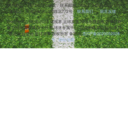
联系电话：157-0357-0452
联系邮箱：AvjJ8Tb@qq.com
联
系地址：上海市矿区江湾路北772号
联系我们
留言反馈
Copyright © 2016-2025 球视界,足球直播,NBA免费直播,世界杯观
看,在线体育直播,五大联赛,球迷专属平台,高清视频,多端同步,体育
频道,中超英超,篮球赛事 版权所有 备案号:
贵ICP备2023052028
号
网站地图