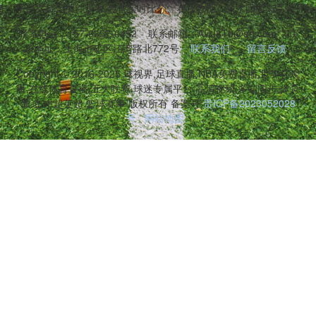
务。平台支持无插件观看,包含实时比分、赛程数据、战术回顾与高光片段
联系电话：157-0357-0452
联系邮箱：AvjJ8Tb@qq.com
联
系地址：上海市矿区江湾路北772号
联系我们
留言反馈
Copyright © 2016-2025 球视界,足球直播,NBA免费直播,世界杯观
看,在线体育直播,五大联赛,球迷专属平台,高清视频,多端同步,体育
频道,中超英超,篮球赛事 版权所有 备案号:
贵ICP备2023052028
号
网站地图