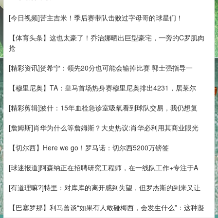
[今日视频]苦主吉米！季后赛带队击败过字母哥的球星们！
【体育头条】这也太豪了！乔治娜晒出巨型豪宅，一旁的C罗肌肉
抢
[精彩资讯]贺希宁：领先20分也可能会输掉比赛 郭士强指导一
【穆里尼奥】TA：皇马首场热身赛穆里尼奥排出4231，居莱尔
[精彩剪辑]波什：15年血栓急诊室吸氧看到球队交易，我仍想复
[詹姆斯]肖华为什么等詹姆斯？大史热议:肖华必利用其商业眼光
【切尔西】Here we go！罗马诺：切尔西5200万镑签
[球迷报道]阿森纳正在招聘研究工程师，在一线队工作+专注于A
[有道理嘛?]特里：对库库的离开感到失望，但罗杰斯的到来又让
【巴塞罗那】利马曾谈“如果有人敢碰梅西，会发生什么”：这种凝