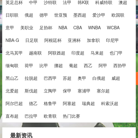
英足总杯
中甲
沙特联
法甲
韩K联
科威特联
澳超
日职联
俄超
德甲
世亚预
墨西超
爱沙甲
欧国联
意甲
美职业
足协杯
NBA
CBA
WNBA
WCBA
NBA-G
日足联
阿根廷杯
亚洲杯
加拿职
印尼甲
北马其甲
越南联
阿联酋超
印度超
马来超
也门甲
缅甸联
荷甲
比甲
挪超
葡超
西乙
阿甲
西协甲
黑山乙
拉脱超
巴西甲
苏超
奥甲
白俄超
威超
北爱超
斯伐超
立陶甲
保甲
塞浦甲
塞尔超
阿尔巴超
德乙
格鲁甲
阿塞超
瑞典超
科索沃超
直布超
巴拉甲
欧青联
热门比赛
最新资讯