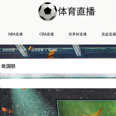
NBA直播
CBA直播
世界杯直播
英超直播
您的位置：
首页
>
足球直播
>
欧国联
欧国联