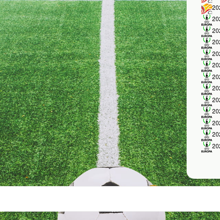
2
2
2
2
2
2
2
2
2
2
2
2
2