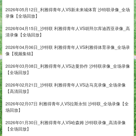
2026年05月12日_利雅得青年人VS新未来城体育 沙特联录像_全场
录像【全场回放】
2026年04月15日_沙特联 利雅得青年人VS胡拜尔库迪西亚录像_高
清录像【全场回放】
2026年04月06日_沙特联 利雅得青年人VS利雅得体育录像_全场录
像【视频集锦】
2026年03月08日_利雅得青年人VS达曼协作 沙特联录像_全场录像
【全场回放】
2026年02月21日_沙特联 利雅得青年人VS达马克录像_全场录像
【高清回放】
2026年02月07日 利雅得青年人VS拉斯永恒 沙特联_全场录像【全
场回放】
2026年01月30日_利雅得青年人VS哈森姆 沙特联录像_高清录像
【全场回放】