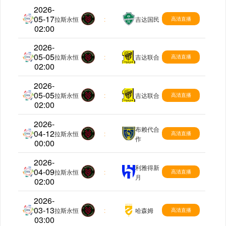
2026-
05-17
沙特联
拉斯永恒
:
吉达国民
高清直播
02:00
2026-
05-05
沙特联
拉斯永恒
:
吉达联合
高清直播
02:00
2026-
05-05
沙特联
拉斯永恒
:
吉达联合
高清直播
02:00
2026-
布赖代合
04-12
沙特联
拉斯永恒
:
高清直播
作
00:00
2026-
利雅得新
04-09
沙特联
拉斯永恒
:
高清直播
月
02:00
2026-
03-13
沙特联
拉斯永恒
:
哈森姆
高清直播
03:00