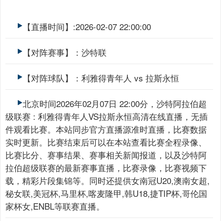
【直播时间】:2026-02-07 22:00:00
【对阵赛事】：沙特联
【对阵球队】：利雅得青年人 vs 拉斯永恒
北京时间2026年02月07日 22:00分，沙特阿拉伯超
级联赛 : 利雅得青年人VS拉斯永恒高清在线直播，无插
件观看比赛。本站同步官方直播源准时直播，比赛数据
实时更新。比赛结束后可以在本站查看比赛全程录像、
比赛比分、赛事结果、赛事相关新闻报道，以及沙特阿
拉伯超级联赛的最新赛事直播，比赛录像，比赛视频下
载，精彩片段集锦等。同时还提供女南冠U20,澳南女超,
秘女联,美冠杯,马里杯,喀麦隆甲,韩U18,捷TIP杯,哥伦国
家杯女,ENBL等联赛直播。