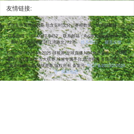
友情链接:
务。平台支持无插件观看,包含实时比分、赛程数据、战术回顾与高光片段
联系电话：157-0357-0452
联系邮箱：AvjJ8Tb@qq.com
联
系地址：上海市矿区江湾路北772号
联系我们
留言反馈
Copyright © 2016-2025 球视界,足球直播,NBA免费直播,世界杯观
看,在线体育直播,五大联赛,球迷专属平台,高清视频,多端同步,体育
频道,中超英超,篮球赛事 版权所有 备案号:
贵ICP备2023052028
号
网站地图