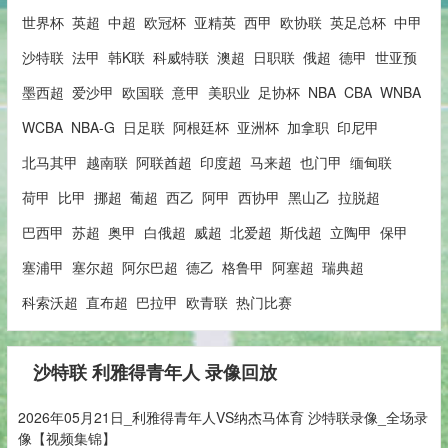
世界杯
英超
中超
欧冠杯
亚精英
西甲
欧协联
英足总杯
中甲
沙特联
法甲
韩K联
科威特联
澳超
日职联
俄超
德甲
世亚预
墨西超
爱沙甲
欧国联
意甲
美职业
足协杯
NBA
CBA
WNBA
WCBA
NBA-G
日足联
阿根廷杯
亚洲杯
加拿职
印尼甲
北马其甲
越南联
阿联酋超
印度超
马来超
也门甲
缅甸联
荷甲
比甲
挪超
葡超
西乙
阿甲
西协甲
黑山乙
拉脱超
巴西甲
苏超
奥甲
白俄超
威超
北爱超
斯伐超
立陶甲
保甲
塞浦甲
塞尔超
阿尔巴超
德乙
格鲁甲
阿塞超
瑞典超
科索沃超
直布超
巴拉甲
欧青联
热门比赛
沙特联 利雅得青年人 录像回放
2026年05月21日_利雅得青年人VS纳杰马体育 沙特联录像_全场录
像【视频集锦】